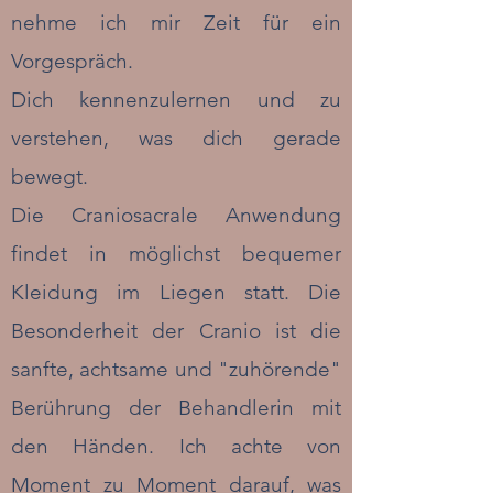
nehme ich mir Zeit für ein
Vorgespräch.
Dich kennenzulernen und zu
verstehen, was dich gerade
bewegt.
Die Craniosacrale Anwendung
findet in möglichst bequemer
Kleidung im Liegen statt. Die
Besonderheit der Cranio ist die
sanfte, achtsame und "zuhörende"
Berührung der Behandlerin mit
den Händen. Ich achte von
Moment zu Moment darauf, was