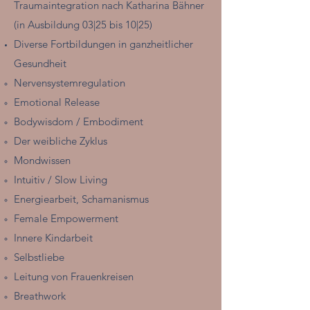
Traumaintegration nach Katharina Bähner
(in Ausbildung 03|25 bis 10|25)
Diverse Fortbildungen in ganzheitlicher
Gesundheit
Nervensystemregulation
Emotional Release
Bodywisdom / Embodiment
Der weibliche Zyklus
Mondwissen
Intuitiv / Slow Living
Energiearbeit, Schamanismus
Female Empowerment
Innere Kindarbeit
Selbstliebe
Leitung von Frauenkreisen
Breathwork