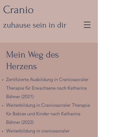
Cranio
zuhause sein in dir
Mein Weg des
Herzens
Zertifizierte Ausbildung in Craniosacraler
Therapie für Erwachsene nach Katharina
Bähner (2021)​​
Weiterbildung in Craniosacraler Therapie
für Babies und Kinder nach Katharina
Bähner (2022)
Weiterbildung in craniosacraler